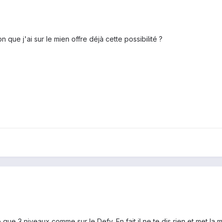
n que j'ai sur le mien offre déjà cette possibilité ?
 que 3 niveaux comme sur le Defy. En fait il ne te dis rien et met la