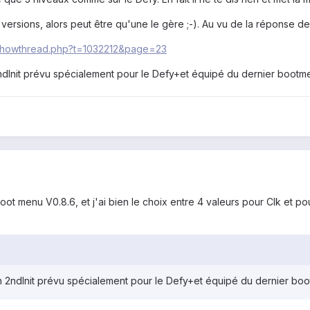
es versions, alors peut être qu'une le gère ;-). Au vu de la réponse
/showthread.php?t=1032212&page=23
ndInit prévu spécialement pour le Defy+et équipé du dernier bootmen
e boot menu V0.8.6, et j'ai bien le choix entre 4 valeurs pour Clk et po
n 2ndInit prévu spécialement pour le Defy+et équipé du dernier boot