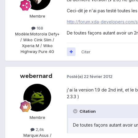
Ceci-dit je n'ai pas testé toutes l
Membre
http://forum.xda-developers.com
168
De toutes façons autant avoir un 2
Modèle:
Motorola Defy+
/ Wiko Cink Slim /
Xperia M / Wiko
Highway Pure 4G
Citer
webernard
Posté(e)
22 février 2012
j'ai la version 1.9 de 2nd init, et l
2.3.3 )
Citation
Membre
De toutes façons autant avoir u
2,6k
Marque:
Asus /