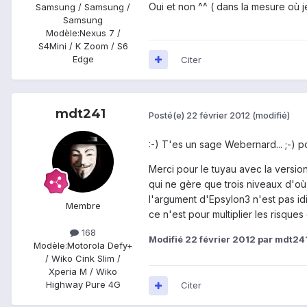
Oui et non ^^ ( dans la mesure où j
Samsung / Samsung /
Samsung
Modèle:
Nexus 7 /
S4Mini / K Zoom / S6
Edge
Citer
mdt241
Posté(e)
22 février 2012
(modifié)
:-) T'es un sage Webernard... ;-) po
Merci pour le tuyau avec la version 
qui ne gère que trois niveaux d'où 
l'argument d'Epsylon3 n'est pas idio
Membre
ce n'est pour multiplier les risques
168
Modifié
22 février 2012
par mdt24
Modèle:
Motorola Defy+
/ Wiko Cink Slim /
Xperia M / Wiko
Highway Pure 4G
Citer