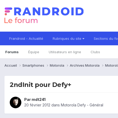
Frandroid - Actualité
Rubriques du site
Sections du f
Forums
Équipe
Utilisateurs en ligne
Clubs
Accueil
Smartphones
Motorola
Archives Motorola
Motorol
2ndInit pour Defy+
Par
mdt241
20 février 2012
dans
Motorola Defy - Général