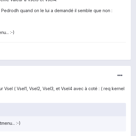
 de Pedrodh quand on le lui a demandé il semble que non :
u... :-)
ur Vsel ( Vsel1, Vsel2, Vsel3, et Vsel4 avec à coté : ( req kernel
menu... :-)