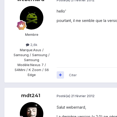
hello'
pourtant, il me semble que la versio
Membre
2,6k
Marque:
Asus /
Samsung / Samsung /
Samsung
Modèle:
Nexus 7 /
S4Mini / K Zoom / S6
Edge
Citer
mdt241
Posté(e)
21 février 2012
Salut webernard,
La dernière version (v 2.0) ne gère