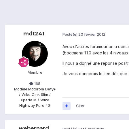
mdt241
Posté(e)
20 février 2012
Avec d'autres forumeur on a demand
(bootmenu 1.1.0 avec les 4 niveau
Il nous a donné une réponse positiv
Membre
Je vous donnerais le lien dès que ce
168
Modèle:
Motorola Defy+
/ Wiko Cink Slim /
Xperia M / Wiko
Highway Pure 4G
Citer
webernard
Posté(e)
21 février 2012