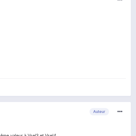
Auteur
 même valeur à Vsel3 et Vsel4.