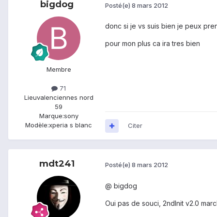
bigdog
Posté(e)
8 mars 2012
donc si je vs suis bien je peux pre
pour mon plus ca ira tres bien
Membre
71
Lieu
valenciennes nord
59
Marque:
sony
Modèle:
xperia s blanc
Citer
mdt241
Posté(e)
8 mars 2012
@ bigdog
Oui pas de souci, 2ndInit v2.0 march