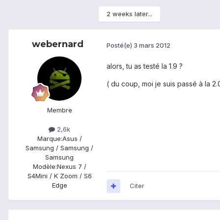
2 weeks later...
webernard
Posté(e)
3 mars 2012
alors, tu as testé la 1.9 ?
( du coup, moi je suis passé à la 2.
Membre
2,6k
Marque:
Asus /
Samsung / Samsung /
Samsung
Modèle:
Nexus 7 /
S4Mini / K Zoom / S6
Edge
Citer