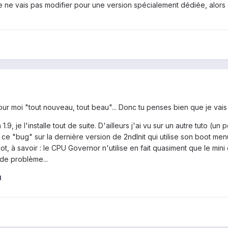
e ne vais pas modifier pour une version spécialement dédiée, alors que
ur moi "tout nouveau, tout beau"... Donc tu penses bien que je vais le
1.9, je l'installe tout de suite. D'ailleurs j'ai vu sur un autre tuto 
ce "bug" sur la dernière version de 2ndInit qui utilise son boot menu
t, à savoir : le CPU Governor n'utilise en fait quasiment que le mini 
 de problème...
1