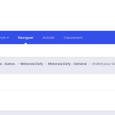
orum
Naviguer
Activité
Classement
a - Autres
Motorola Defy
Motorola Defy - Général
2ndInit pour D