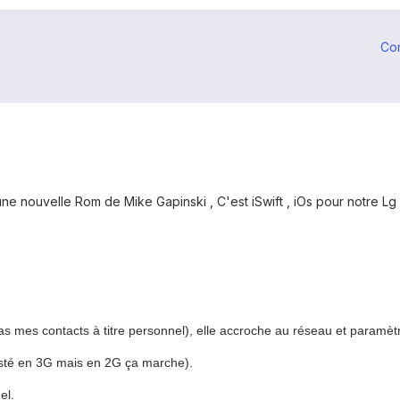
Co
une nouvelle Rom de Mike Gapinski , C'est iSwift , iOs pour notre L
as mes contacts à titre personnel), elle accroche au réseau et paramè
sté en 3G mais en 2G ça marche).
el.