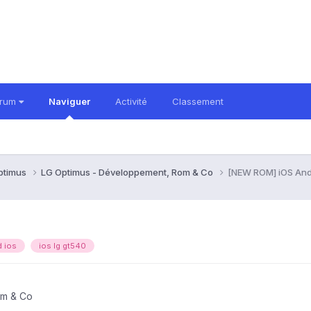
orum
Naviguer
Activité
Classement
ptimus
LG Optimus - Développement, Rom & Co
[NEW ROM] iOS Andr
d ios
ios lg gt540
om & Co