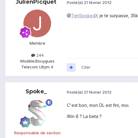
JulienPicquet
Posté(e)
21 février 2012
@
TehSpoke4K
je te surpasse, 35k
Membre
244
Modèle:
Bouygues
Telecom Ultym 4
Citer
Spoke_
Posté(e)
21 février 2012
C'est bon, mon DL est fini, moi.
Win 8 ? La beta ?
Responsable de section