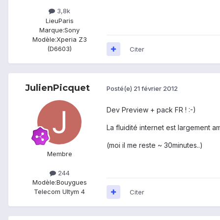
3,8k
Lieu
Paris
Marque:
Sony
Modèle:
Xperia Z3
(D6603)
Citer
JulienPicquet
Posté(e)
21 février 2012
Dev Preview + pack FR ! :-)
La fluidité internet est largement a
(moi il me reste ~ 30minutes..)
Membre
244
Modèle:
Bouygues
Telecom Ultym 4
Citer