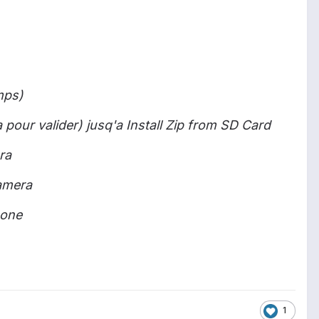
mps)
our valider) jusq'a Install Zip from SD Card
ra
camera
hone
1