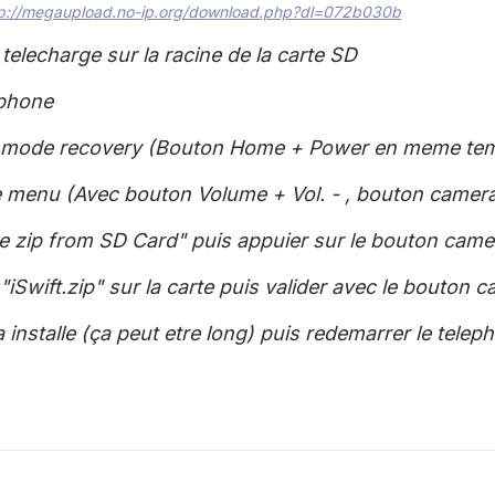
tp://megaupload.no-ip.org/download.php?dl=072b030b
r telecharge sur la racine de la carte SD
ephone
 mode recovery (Bouton Home + Power en meme te
 menu (Avec bouton Volume + Vol. - , bouton camera p
e zip from SD Card" puis appuier sur le bouton came
"iSwift.zip" sur la carte puis valider avec le bouton 
 installe (ça peut etre long) puis redemarrer le telep