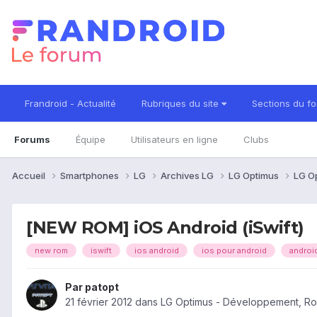
Frandroid - Actualité
Rubriques du site
Sections du f
Forums
Équipe
Utilisateurs en ligne
Clubs
Accueil
Smartphones
LG
Archives LG
LG Optimus
LG O
[NEW ROM] iOS Android (iSwift)
new rom
iswift
ios android
ios pour android
androi
Par
patopt
21 février 2012
dans
LG Optimus - Développement, R