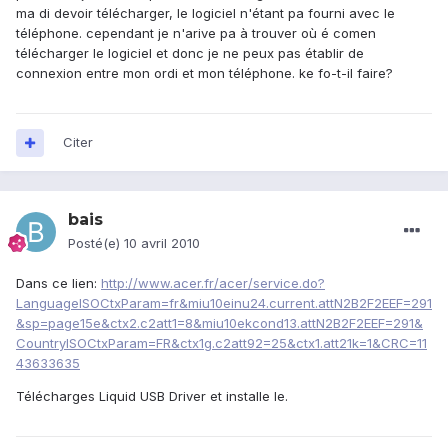
ma di devoir télécharger, le logiciel n'étant pa fourni avec le
téléphone. cependant je n'arive pa à trouver où é comen
télécharger le logiciel et donc je ne peux pas établir de
connexion entre mon ordi et mon téléphone. ke fo-t-il faire?
Citer
bais
Posté(e)
10 avril 2010
Dans ce lien:
http://www.acer.fr/acer/service.do?
LanguageISOCtxParam=fr&miu10einu24.current.attN2B2F2EEF=291
&sp=page15e&ctx2.c2att1=8&miu10ekcond13.attN2B2F2EEF=291&
CountryISOCtxParam=FR&ctx1g.c2att92=25&ctx1.att21k=1&CRC=11
43633635
Télécharges Liquid USB Driver et installe le.