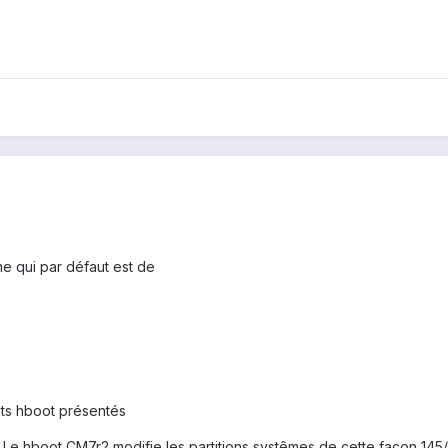
me qui par défaut est de
ents hboot présentés
. Le hboot CM7r2 modifie les partitions systêmes de cette façon 145