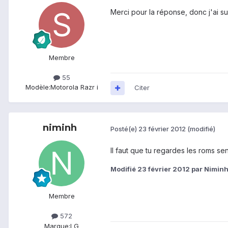
Merci pour la réponse, donc j'ai su
Membre
55
Modèle:
Motorola Razr i
Citer
niminh
Posté(e)
23 février 2012
(modifié)
Il faut que tu regardes les roms s
Modifié
23 février 2012
par Nimin
Membre
572
Marque:
LG