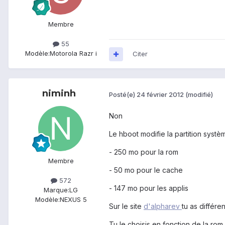
Membre
55
Modèle:
Motorola Razr i
Citer
niminh
Posté(e)
24 février 2012
(modifié)
Non
Le hboot modifie la partition systè
- 250 mo pour la rom
Membre
- 50 mo pour le cache
572
- 147 mo pour les applis
Marque:
LG
Modèle:
NEXUS 5
Sur le site
d'alpharev
tu as différ
Tu le choisis en fonction de la rom