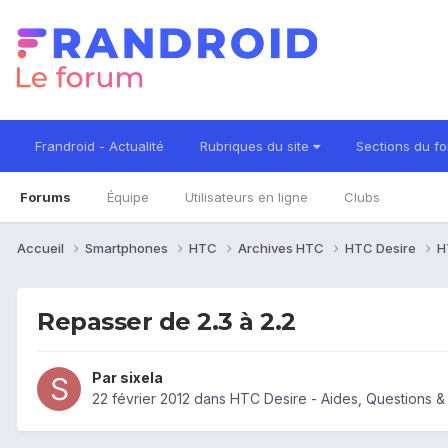
Frandroid - Actualité
Rubriques du site
Sections du f
Forums
Équipe
Utilisateurs en ligne
Clubs
Accueil
Smartphones
HTC
Archives HTC
HTC Desire
H
Repasser de 2.3 à 2.2
Par
sixela
22 février 2012
dans
HTC Desire - Aides, Questions 