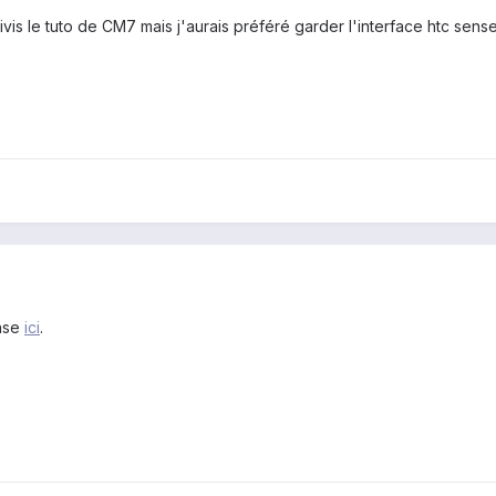
ivis le tuto de CM7 mais j'aurais préféré garder l'interface htc sense
ense
ici
.
h