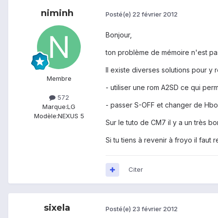
niminh
Posté(e)
22 février 2012
Bonjour,
ton problème de mémoire n'est pas
Il existe diverses solutions pour y 
Membre
- utiliser une rom A2SD ce qui perm
572
- passer S-OFF et changer de Hboo
Marque:
LG
Modèle:
NEXUS 5
Sur le tuto de CM7 il y a un très bon
Si tu tiens à revenir à froyo il fa
Citer
sixela
Posté(e)
23 février 2012