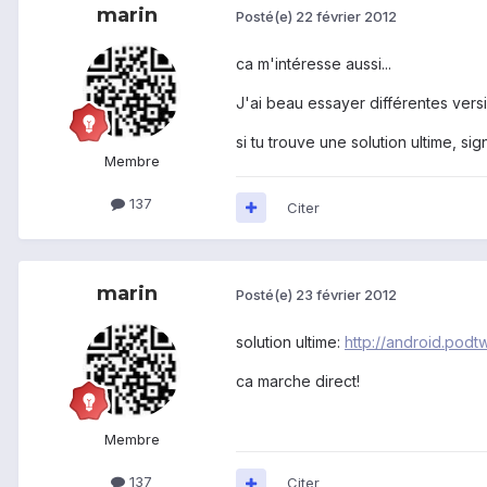
marin
Posté(e)
22 février 2012
ca m'intéresse aussi...
J'ai beau essayer différentes ver
si tu trouve une solution ultime, sign
Membre
137
Citer
marin
Posté(e)
23 février 2012
solution ultime:
http://android.podt
ca marche direct!
Membre
137
Citer