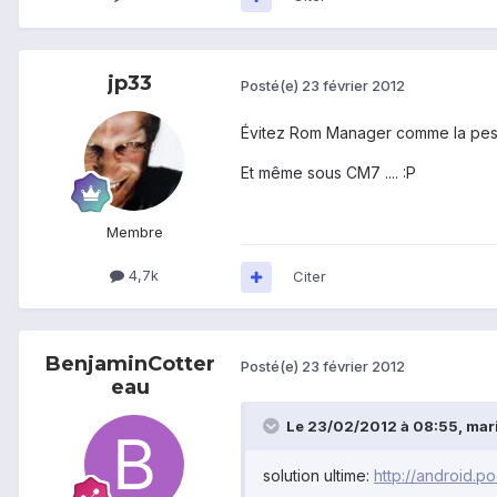
jp33
Posté(e)
23 février 2012
Évitez Rom Manager comme la peste
Et même sous CM7 .... :P
Membre
4,7k
Citer
BenjaminCotter
Posté(e)
23 février 2012
eau
Le 23/02/2012 à 08:55, marin
solution ultime:
http://android.p