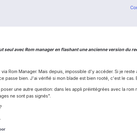
Co
out seul avec Rom manager en flashant une ancienne version du re
r via Rom Manager. Mais depuis, impossible d'y accéder. Si je reste 
 passe bien. J'ai vérifié si mon blade est bien rooté, c'est le cas. E
 poser une autre question: dans les appli préintégrées avec la rom 
kages ne sont pas signés".
?
.
oor