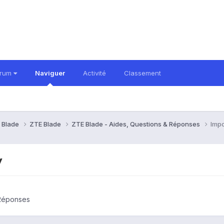
orum
Naviguer
Activité
Classement
 Blade
ZTE Blade
ZTE Blade - Aides, Questions & Réponses
Impo
y
 Réponses