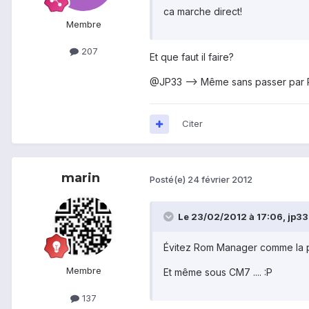
ca marche direct!
Membre
207
Et que faut il faire?
@JP33 --> Même sans passer par R
Citer
marin
Posté(e)
24 février 2012
Le 23/02/2012 à 17:06, jp33 a
Évitez Rom Manager comme la pe
Membre
Et même sous CM7 .... :P
137