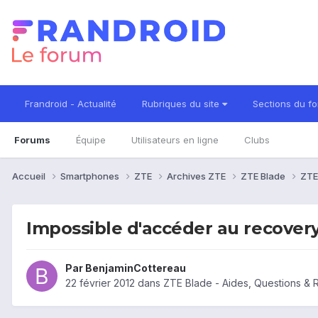
Frandroid - Actualité
Rubriques du site
Sections du f
Forums
Équipe
Utilisateurs en ligne
Clubs
Accueil
Smartphones
ZTE
Archives ZTE
ZTE Blade
ZTE
Impossible d'accéder au recover
Par
BenjaminCottereau
22 février 2012
dans
ZTE Blade - Aides, Questions &