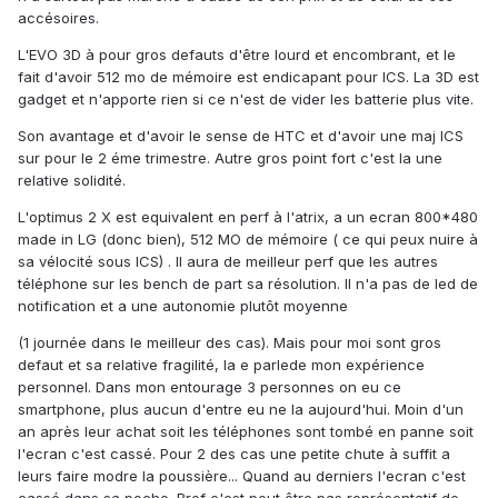
accésoires.
L'EVO 3D à pour gros defauts d'être lourd et encombrant, et le
fait d'avoir 512 mo de mémoire est endicapant pour ICS. La 3D est
gadget et n'apporte rien si ce n'est de vider les batterie plus vite.
Son avantage et d'avoir le sense de HTC et d'avoir une maj ICS
sur pour le 2 éme trimestre. Autre gros point fort c'est la une
relative solidité.
L'optimus 2 X est equivalent en perf à l'atrix, a un ecran 800*480
made in LG (donc bien), 512 MO de mémoire ( ce qui peux nuire à
sa vélocité sous ICS) . Il aura de meilleur perf que les autres
téléphone sur les bench de part sa résolution. Il n'a pas de led de
notification et a une autonomie plutôt moyenne
(1 journée dans le meilleur des cas). Mais pour moi sont gros
defaut et sa relative fragilité, la e parlede mon expérience
personnel. Dans mon entourage 3 personnes on eu ce
smartphone, plus aucun d'entre eu ne la aujourd'hui. Moin d'un
an après leur achat soit les téléphones sont tombé en panne soit
l'ecran c'est cassé. Pour 2 des cas une petite chute à suffit a
leurs faire modre la poussière... Quand au derniers l'ecran c'est