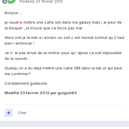
Posté(e)
23 février 2012
Bonjour ,
je voud
rai
mettre une carte sim dans ma galaxy mais j ai peur de
la bloquer , je trouve que ca force pas mal .
Alors soit je la met a l envers ou soit c est normal surtout qu il faut
bien l enfoncer !
Je n' ai pas envie de la rentrer pour qu' apres ca soit impossible
de la resortir .
Quelqu un a du deja mettre une carte SIM dans la tab et qui peut
me confirmer?
Cordialement guillaume
Modifié
23 février 2012
par guiguit83
Citer