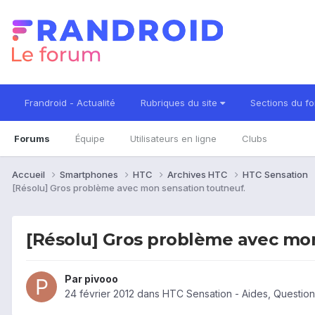
Frandroid - Actualité
Rubriques du site
Sections du f
Forums
Équipe
Utilisateurs en ligne
Clubs
Accueil
Smartphones
HTC
Archives HTC
HTC Sensation
[Résolu] Gros problème avec mon sensation toutneuf.
[Résolu] Gros problème avec mon
Par
pivooo
24 février 2012
dans
HTC Sensation - Aides, Questio