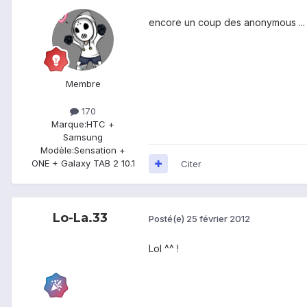
encore un coup des anonymous ... 
Membre
170
Marque:
HTC +
Samsung
Modèle:
Sensation +
ONE + Galaxy TAB 2 10.1
Citer
Lo-La.33
Posté(e)
25 février 2012
Lol ^^ !