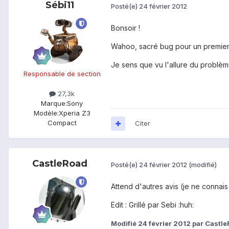
Sébi11
Posté(e)
24 février 2012
Bonsoir !
Wahoo, sacré bug pour un premier jo
Je sens que vu l'allure du problème, 
Responsable de section
27,3k
Marque:
Sony
Modèle:
Xperia Z3
Compact
Citer
CastleRoad
Posté(e)
24 février 2012
(modifié)
Attend d'autres avis (je ne connai
Edit : Grillé par Sebi :huh:
Modifié
24 février 2012
par Castle