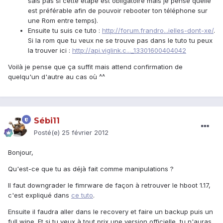
sais pas si cette étape est obligatoire mais je pense quelle
est préférable afin de pouvoir rebooter ton téléphone sur
une Rom entre temps).
Ensuite tu suis ce tuto :
http://forum.frandro...ielles-dont-xe/
.
Si la rom que tu veux ne se trouve pas dans le tuto tu peux
la trouver ici :
http://api.viglink.c..._13301600404042
Voilà je pense que ça suffit mais attend confirmation de
quelqu'un d'autre au cas où ^^
Sébi11
Posté(e)
25 février 2012
Bonjour,
Qu'est-ce que tu as déjà fait comme manipulations ?
Il faut downgrader le fimrware de façon à retrouver le hboot 1.17,
c'est expliqué dans
ce tuto
.
Ensuite il faudra aller dans le recovery et faire un backup puis un
full wipe. Et si tu veux à tout prix une version officielle, tu n'auras