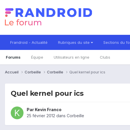
Frandroid - Actualité
Rubriques du site
Sections du f
Forums
Équipe
Utilisateurs en ligne
Clubs
Accueil
Corbeille
Corbeille
Quel kernel pour ics
Quel kernel pour ics
Par
Kevin Franco
25 février 2012
dans
Corbeille