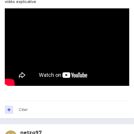
vidéo explicative
.
Citer
netzo97