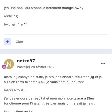
y'a une appli qui s'appelle betement triangle away
(only ics)
by chainfire ^^
Citer
netzo97
Posté(e)
29 février 2012
alors la j'essaye de suite, je n'ai pas encore reçu mon jig et je
suis en roms midnote 4.0... je vous tient au courant
merci à tous ...
j'ai pas encore de résultat et mon mon note grace à DIeu
fonctionne pour l'instant très bien mais on ne sait jamais ...
je vous tient au jus...