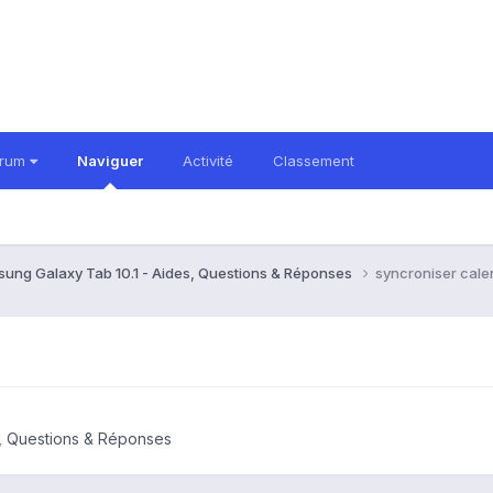
orum
Naviguer
Activité
Classement
ung Galaxy Tab 10.1 - Aides, Questions & Réponses
syncroniser cale
s, Questions & Réponses