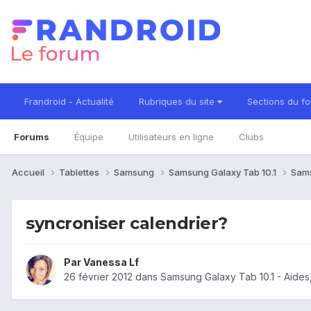
Frandroid - Actualité
Rubriques du site
Sections du f
Forums
Équipe
Utilisateurs en ligne
Clubs
Accueil
Tablettes
Samsung
Samsung Galaxy Tab 10.1
Sams
syncroniser calendrier?
Par
Vanessa Lf
26 février 2012
dans
Samsung Galaxy Tab 10.1 - Aide