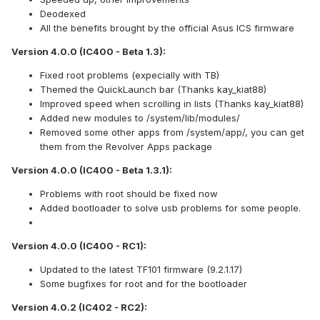
Deodexed
All the benefits brought by the official Asus ICS firmware
Version 4.0.0 (IC400 - Beta 1.3):
Fixed root problems (expecially with TB)
Themed the QuickLaunch bar (Thanks kay_kiat88)
Improved speed when scrolling in lists (Thanks kay_kiat88)
Added new modules to /system/lib/modules/
Removed some other apps from /system/app/, you can get
them from the Revolver Apps package
Version 4.0.0 (IC400 - Beta 1.3.1):
Problems with root should be fixed now
Added bootloader to solve usb problems for some people.
Version 4.0.0 (IC400 - RC1):
Updated to the latest TF101 firmware (9.2.1.17)
Some bugfixes for root and for the bootloader
Version 4.0.2 (IC402 - RC2):