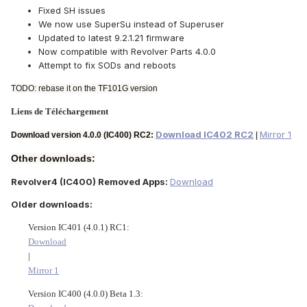
Fixed SH issues
We now use SuperSu instead of Superuser
Updated to latest 9.2.1.21 firmware
Now compatible with Revolver Parts 4.0.0
Attempt to fix SODs and reboots
TODO: rebase it on the TF101G version
Liens de Téléchargement
Download IC402 RC2
Mirror 1
Download version 4.0.0 (IC400) RC2:
|
Other downloads:
Revolver4 (IC400) Removed Apps:
Download
Older downloads:
Version IC401 (4.0.1) RC1:
Download
|
Mirror 1
Version IC400 (4.0.0) Beta 1.3: