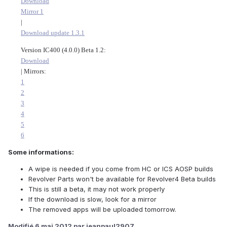
Download
Mirror 1
|
Download update 1.3.1
Version IC400 (4.0.0) Beta 1.2:
Download
| Mirrors:
1
2
3
4
5
6
Some informations:
A wipe is needed if you come from HC or ICS AOSP builds
Revolver Parts won't be available for Revolver4 Beta builds
This is still a beta, it may not work properly
If the download is slow, look for a mirror
The removed apps will be uploaded tomorrow.
Modifié
6 mai 2012
par jeanpaul2907