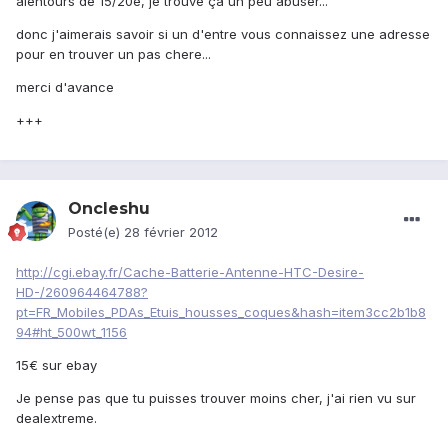
alentours de 15/20e, je trouve ça un peu abuser...
donc j'aimerais savoir si un d'entre vous connaissez une adresse
pour en trouver un pas chere...
merci d'avance
+++
Oncleshu
Posté(e)
28 février 2012
http://cgi.ebay.fr/Cache-Batterie-Antenne-HTC-Desire-
HD-/260964464788?
pt=FR_Mobiles_PDAs_Etuis_housses_coques&hash=item3cc2b1b8
94#ht_500wt_1156
15€ sur ebay
Je pense pas que tu puisses trouver moins cher, j'ai rien vu sur
dealextreme.