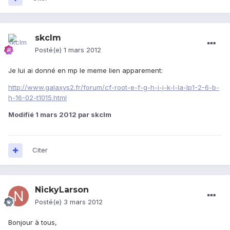
skclm
Posté(e)
1 mars 2012
Je lui ai donné en mp le meme lien apparement:
http://www.galaxys2.fr/forum/cf-root-e-f-g-h-i-j-k-l-la-lp1-2-6-b-
h-16-02-t1015.html
Modifié
1 mars 2012
par skclm
Citer
NickyLarson
Posté(e)
3 mars 2012
Bonjour à tous,