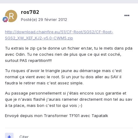
ros782
Posté(e)
29 février 2012
http://download.chainfire.eu/51/CF-Root/SGS2/CF-Root-
SGS2_XW_XEF_KJ2-v5.0-CWM5.zip
Tu extrais le zip ça te donne un fichier en.tar, tu le mets dans pda
avec Odin. Tu ne coches rien de plus que ce qui est coché,
surtout PAS repartition!!!!
Tu risques d'avoir le triangle jaune au démarrage mais c'est
normal ça vient avec le root. Si un jour tu dois aller au SAV il
faudra le retirer mais c'est assez simple.
Au passage personnellement si j'étais encore sous garantie et
que je n'avais flashé j'aurais ramener directement mon tel au sav
à ta place, mais bon c'est toi qui vois ;-)
Envoyé depuis mon Transformer TF101 avec Tapatalk
Citer