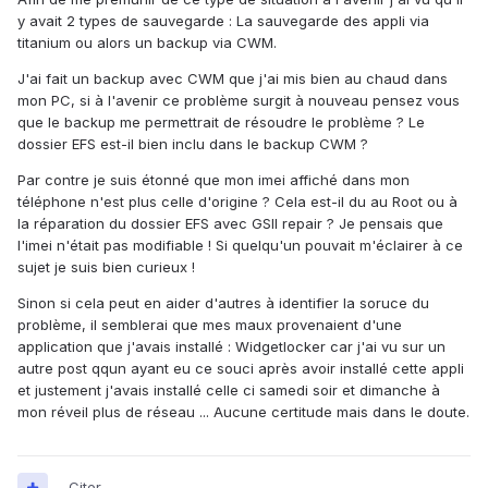
y avait 2 types de sauvegarde : La sauvegarde des appli via
titanium ou alors un backup via CWM.
J'ai fait un backup avec CWM que j'ai mis bien au chaud dans
mon PC, si à l'avenir ce problème surgit à nouveau pensez vous
que le backup me permettrait de résoudre le problème ? Le
dossier EFS est-il bien inclu dans le backup CWM ?
Par contre je suis étonné que mon imei affiché dans mon
téléphone n'est plus celle d'origine ? Cela est-il du au Root ou à
la réparation du dossier EFS avec GSII repair ? Je pensais que
l'imei n'était pas modifiable ! Si quelqu'un pouvait m'éclairer à ce
sujet je suis bien curieux !
Sinon si cela peut en aider d'autres à identifier la soruce du
problème, il semblerai que mes maux provenaient d'une
application que j'avais installé : Widgetlocker car j'ai vu sur un
autre post qqun ayant eu ce souci après avoir installé cette appli
et justement j'avais installé celle ci samedi soir et dimanche à
mon réveil plus de réseau ... Aucune certitude mais dans le doute.
Citer