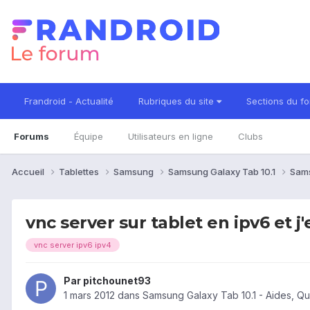
Frandroid - Actualité
Rubriques du site
Sections du f
Forums
Équipe
Utilisateurs en ligne
Clubs
Accueil
Tablettes
Samsung
Samsung Galaxy Tab 10.1
Sams
vnc server sur tablet en ipv6 et j'
vnc server ipv6 ipv4
Par
pitchounet93
1 mars 2012
dans
Samsung Galaxy Tab 10.1 - Aides, Q