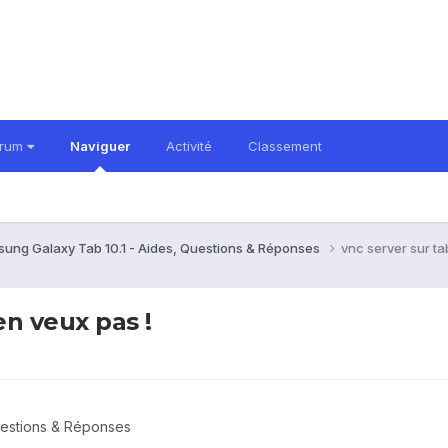
orum
Naviguer
Activité
Classement
ung Galaxy Tab 10.1 - Aides, Questions & Réponses
vnc server sur tab
en veux pas !
uestions & Réponses