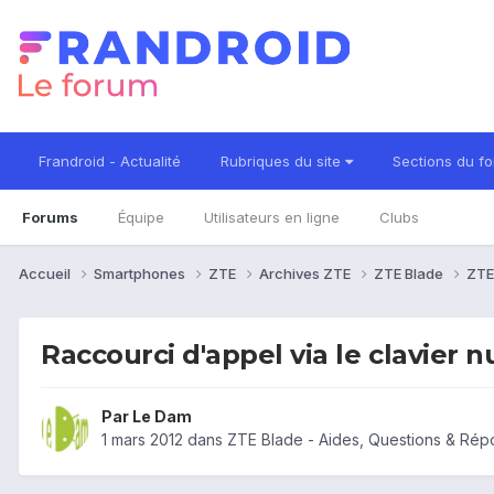
Frandroid - Actualité
Rubriques du site
Sections du f
Forums
Équipe
Utilisateurs en ligne
Clubs
Accueil
Smartphones
ZTE
Archives ZTE
ZTE Blade
ZTE
Raccourci d'appel via le clavier n
Par
Le Dam
1 mars 2012
dans
ZTE Blade - Aides, Questions & Ré