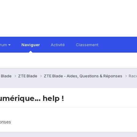
orum
Naviguer
Activité
Classement
 Blade
ZTE Blade
ZTE Blade - Aides, Questions & Réponses
Racc
umérique... help !
ponses