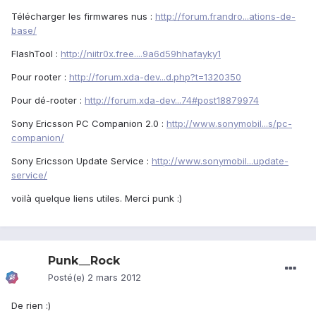
Télécharger les firmwares nus :
http://forum.frandro...ations-de-
base/
FlashTool :
http://niitr0x.free....9a6d59hhafayky1
Pour rooter :
http://forum.xda-dev...d.php?t=1320350
Pour dé-rooter :
http://forum.xda-dev...74#post18879974
Sony Ericsson PC Companion 2.0 :
http://www.sonymobil...s/pc-
companion/
Sony Ericsson Update Service :
http://www.sonymobil...update-
service/
voilà quelque liens utiles. Merci punk :)
Punk__Rock
Posté(e)
2 mars 2012
De rien :)