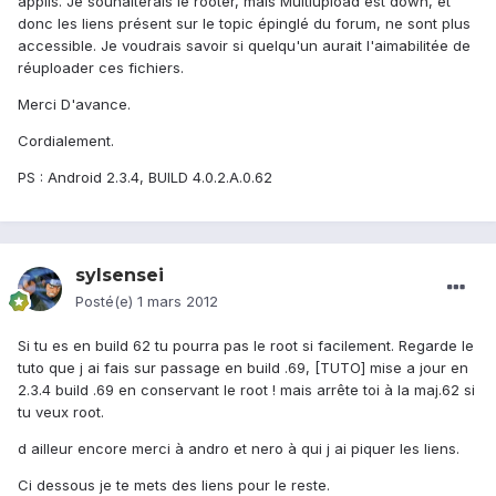
applis. Je souhaiterais le rooter, mais Multiupload est down, et
donc les liens présent sur le topic épinglé du forum, ne sont plus
accessible. Je voudrais savoir si quelqu'un aurait l'aimabilitée de
réuploader ces fichiers.
Merci D'avance.
Cordialement.
PS : Android 2.3.4, BUILD 4.0.2.A.0.62
sylsensei
Posté(e)
1 mars 2012
Si tu es en build 62 tu pourra pas le root si facilement. Regarde le
tuto que j ai fais sur passage en build .69, [TUTO] mise a jour en
2.3.4 build .69 en conservant le root ! mais arrête toi à la maj.62 si
tu veux root.
d ailleur encore merci à andro et nero à qui j ai piquer les liens.
Ci dessous je te mets des liens pour le reste.