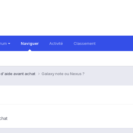
orum
Naviguer
Activité
Classement
 d'aide avant achat
Galaxy note ou Nexus ?
chat