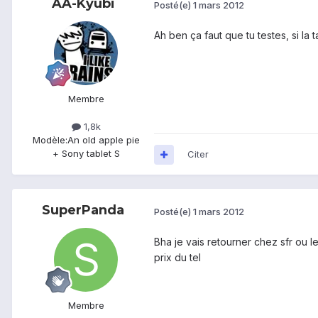
AA-Kyubi
Posté(e)
1 mars 2012
Ah ben ça faut que tu testes, si la
Membre
1,8k
Modèle:
An old apple pie
+ Sony tablet S
Citer
SuperPanda
Posté(e)
1 mars 2012
Bha je vais retourner chez sfr ou l
prix du tel
Membre