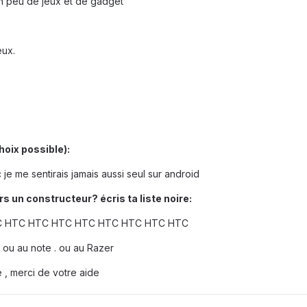
n peu de jeux et de gadget
eux.
hoix possible):
 je me sentirais jamais aussi seul sur android
s un constructeur? écris ta liste noire:
C HTC HTC HTC HTC HTC HTC HTC HTC
 ou au note . ou au Razer
 , merci de votre aide