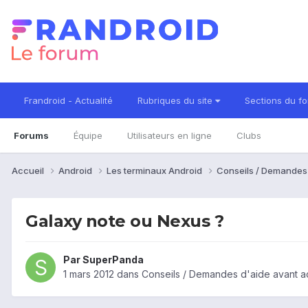
Frandroid - Actualité
Rubriques du site
Sections du f
Forums
Équipe
Utilisateurs en ligne
Clubs
Accueil
Android
Les terminaux Android
Conseils / Demandes
Galaxy note ou Nexus ?
Par
SuperPanda
1 mars 2012
dans
Conseils / Demandes d'aide avant a