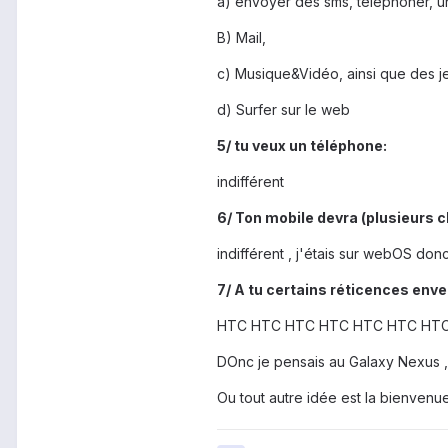
a) envoyer des sms, téléphoner, u
B) Mail,
c) Musique&Vidéo, ainsi que des j
d) Surfer sur le web
5/ tu veux un téléphone:
indifférent
6/ Ton mobile devra (plusieurs c
indifférent , j'étais sur webOS donc
7/ A tu certains réticences enver
HTC HTC HTC HTC HTC HTC HT
DOnc je pensais au Galaxy Nexus ,
Ou tout autre idée est la bienvenue