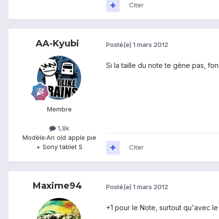
Citer
AA-Kyubi
Posté(e)
1 mars 2012
Si la taille du note te gène pas, fo
Membre
1,8k
Modèle:
An old apple pie
+ Sony tablet S
Citer
Maxime94
Posté(e)
1 mars 2012
+1 pour le Note, surtout qu'avec l