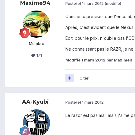
Maxime94
Posté(e)
1 mars 2012
(modifié)
Comme tu précises que l'encombrem
Après, c'est évident que le Nexus 
Edit: pour le prix, n'oublie pas l'O
Membre
Ne connaissant pas le RAZR, je ne
171
Modifié
1 mars 2012
par MaximeR
Citer
AA-Kyubi
Posté(e)
1 mars 2012
Le razor est pas mal, mais j'aime 