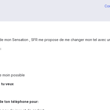
Co
 de mon Sensation , SFR me propose de me changer mon tel avec un
:
e moin possible
 tu veux
 de ton téléphone pour: