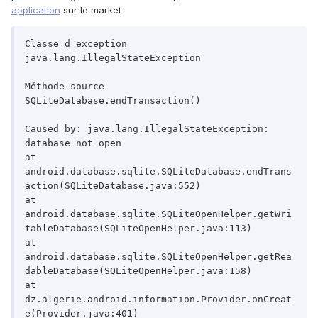
application
sur le market
Classe d exception

java.lang.IllegalStateException

Méthode source

SQLiteDatabase.endTransaction()

Caused by: java.lang.IllegalStateException: 
database not open

at 
android.database.sqlite.SQLiteDatabase.endTrans
action(SQLiteDatabase.java:552)

at 
android.database.sqlite.SQLiteOpenHelper.getWri
tableDatabase(SQLiteOpenHelper.java:113)

at 
android.database.sqlite.SQLiteOpenHelper.getRea
dableDatabase(SQLiteOpenHelper.java:158)

at 
dz.algerie.android.information.Provider.onCreat
e(Provider.java:401)
