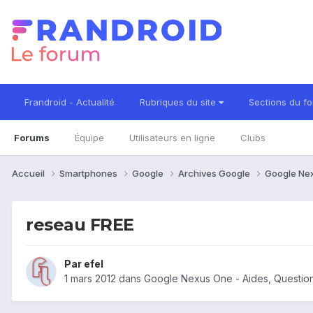
Frandroid - Actualité
Rubriques du site
Sections du f
Forums
Équipe
Utilisateurs en ligne
Clubs
Accueil
Smartphones
Google
Archives Google
Google Ne
reseau FREE
Par
efel
1 mars 2012
dans
Google Nexus One - Aides, Questio