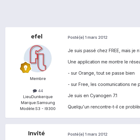
efel
Posté(e)
1 mars 2012
Je suis passé chez FREE, mais je n'
Une application me montre le résea
- sur Orange, tout se passe bien
Membre
- sur Free, les coomunications ne 
44
Je suis en Cyanogen 7.1
Lieu
Dunkerque
Marque:
Samsung
Quelqu'un rencontre-t-il ce probl
Modèle:
S3 - I9300
Invité
Posté(e)
1 mars 2012