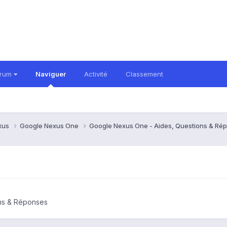
orum
Naviguer
Activité
Classement
xus
Google Nexus One
Google Nexus One - Aides, Questions & R
ns & Réponses