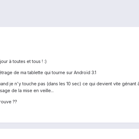
our à toutes et tous ! :)
trage de ma tablette qui tourne sur Androïd 3.1
uand je n'y touche pas (dans les 10 sec) ce qui devient vite génant 
age de la mise en veille...
trouve ??