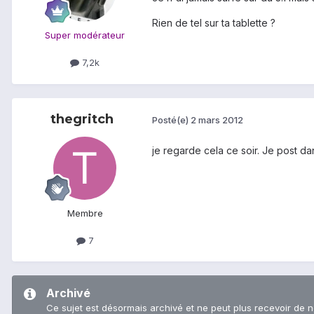
Rien de tel sur ta tablette ?
Super modérateur
7,2k
thegritch
Posté(e)
2 mars 2012
je regarde cela ce soir. Je post dan
Membre
7
Archivé
Ce sujet est désormais archivé et ne peut plus recevoir de 