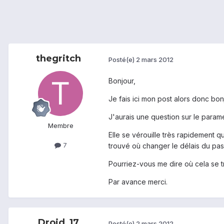
thegritch
Posté(e)
2 mars 2012
Bonjour,
Je fais ici mon post alors donc bonj
J'aurais une question sur le paramé
Membre
Elle se vérouille très rapidement q
7
trouvé où changer le délais du pass
Pourriez-vous me dire où cela se 
Par avance merci.
Droid_17
Posté(e)
2 mars 2012