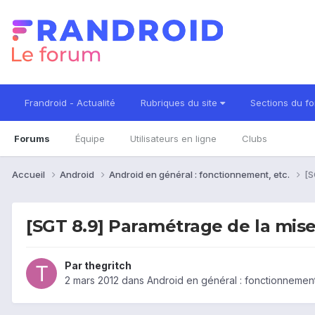
Frandroid - Actualité
Rubriques du site
Sections du f
Forums
Équipe
Utilisateurs en ligne
Clubs
Accueil
Android
Android en général : fonctionnement, etc.
[S
[SGT 8.9] Paramétrage de la mise
Par
thegritch
2 mars 2012
dans
Android en général : fonctionnement