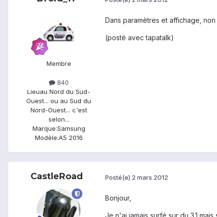
Dans paramètres et affichage, non
(posté avec tapatalk)
Membre
840
Lieu
au Nord du Sud-
Ouest... ou au Sud du
Nord-Ouest... c'est
selon...
Marque:
Samsung
Modèle:
A5 2016
CastleRoad
Posté(e)
2 mars 2012
Bonjour,
Je n'ai jamais surfé sur du 3.1 mai