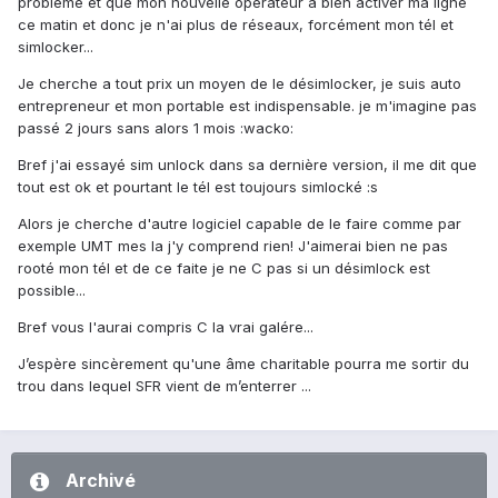
problème et que mon nouvelle opérateur a bien activer ma ligne
ce matin et donc je n'ai plus de réseaux, forcément mon tél et
simlocker...
Je cherche a tout prix un moyen de le désimlocker, je suis auto
entrepreneur et mon portable est indispensable. je m'imagine pas
passé 2 jours sans alors 1 mois :wacko:
Bref j'ai essayé sim unlock dans sa dernière version, il me dit que
tout est ok et pourtant le tél est toujours simlocké :s
Alors je cherche d'autre logiciel capable de le faire comme par
exemple UMT mes la j'y comprend rien! J'aimerai bien ne pas
rooté mon tél et de ce faite je ne C pas si un désimlock est
possible...
Bref vous l'aurai compris C la vrai galére...
J’espère sincèrement qu'une âme charitable pourra me sortir du
trou dans lequel SFR vient de m’enterrer ...
Archivé