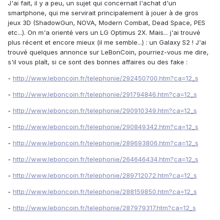
J'ai fait, il y a peu, un sujet qui concernait l'achat d'un
smartphone, qui me servirait principalement à jouer à de gros
jeux 3D (ShadowGun, NOVA, Modern Combat, Dead Space, PES
etc...). On m'a orienté vers un LG Optimus 2X. Mais... j'ai trouvé
plus récent et encore mieux (il me semble...) : un Galaxy S2 ! J'ai
trouvé quelques annonce sur LeBonCoin, pourriez-vous me dire,
s'il vous plaît, si ce sont des bonnes affaires ou des fake :
-
http://www.leboncoin.fr/telephonie/292450700.htm?ca=12_s
-
http://www.leboncoin.fr/telephonie/291794846.htm?ca=12_s
-
http://www.leboncoin.fr/telephonie/290910349.htm?ca=12_s
-
http://www.leboncoin.fr/telephonie/290849342.htm?ca=12_s
-
http://www.leboncoin.fr/telephonie/289693806.htm?ca=12_s
-
http://www.leboncoin.fr/telephonie/264646434.htm?ca=12_s
-
http://www.leboncoin.fr/telephonie/289712072.htm?ca=12_s
-
http://www.leboncoin.fr/telephonie/288159850.htm?ca=12_s
-
http://www.leboncoin.fr/telephonie/287979317.htm?ca=12_s