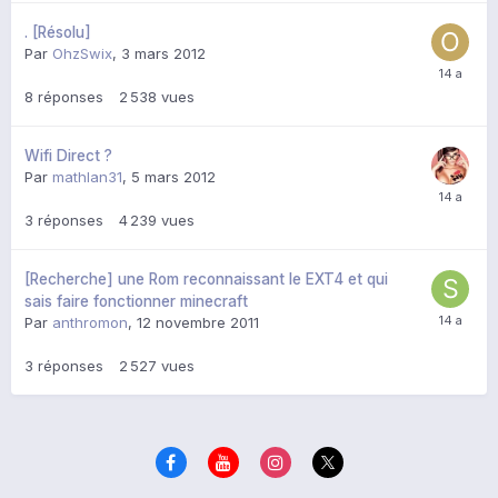
. [Résolu]
Par
OhzSwix
,
3 mars 2012
8
réponses
2 538
vues
Wifi Direct ?
Par
mathlan31
,
5 mars 2012
3
réponses
4 239
vues
[Recherche] une Rom reconnaissant le EXT4 et qui
sais faire fonctionner minecraft
Par
anthromon
,
12 novembre 2011
3
réponses
2 527
vues