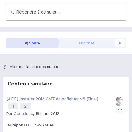
Répondre à ce sujet…
Share
Abonnés
0
Aller sur la liste des sujets
Contenu similaire
[AIDE] Installer ROM CM7 de pcfighter v6 (Final)
1
2
Par
Quentincc
,
18 mars 2012
39
réponses
7 896
vues