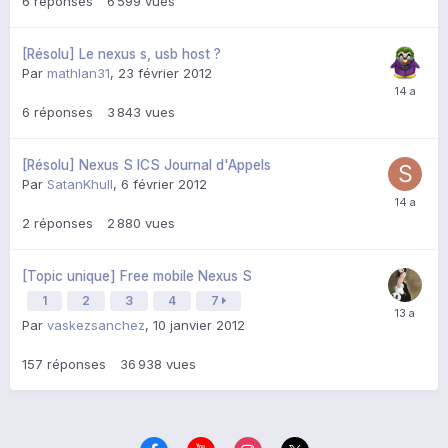
6
réponses
6 599
vues
[Résolu] Le nexus s, usb host ?
Par
mathlan31
,
23 février 2012
6
réponses
3 843
vues
[Résolu] Nexus S ICS Journal d'Appels
Par
SatanKhull
,
6 février 2012
2
réponses
2 880
vues
[Topic unique] Free mobile Nexus S
1
2
3
4
7
Par
vaskezsanchez
,
10 janvier 2012
157
réponses
36 938
vues