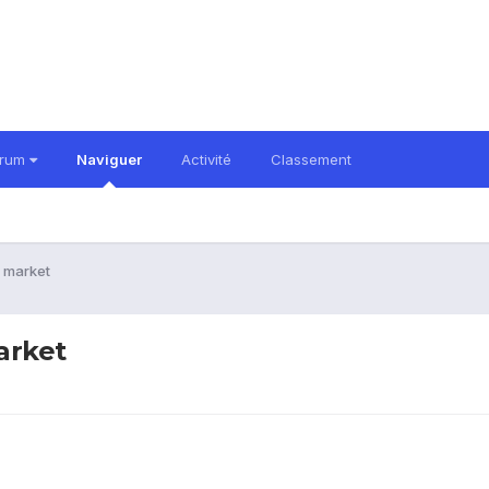
orum
Naviguer
Activité
Classement
e market
arket