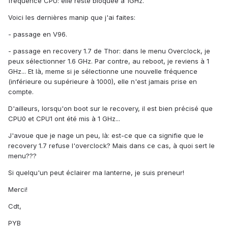
fréquence CPU: elle reste bloquée à 1GHz.
Voici les dernières manip que j'ai faites:
- passage en V96.
- passage en recovery 1.7 de Thor: dans le menu Overclock, je
peux sélectionner 1.6 GHz. Par contre, au reboot, je reviens à 1
GHz... Et là, meme si je sélectionne une nouvelle fréquence
(inférieure ou supérieure à 1000), elle n'est jamais prise en
compte.
D'ailleurs, lorsqu'on boot sur le recovery, il est bien précisé que
CPU0 et CPU1 ont été mis à 1 GHz...
J'avoue que je nage un peu, là: est-ce que ca signifie que le
recovery 1.7 refuse l'overclock? Mais dans ce cas, à quoi sert le
menu???
Si quelqu'un peut éclairer ma lanterne, je suis preneur!
Merci!
Cdt,
PYB