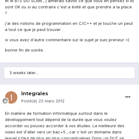
et le BTS SIO SLAM , j'aimerais savoir ce que vous en pensez si ils
sont OK ou si au contraire c'est a évité et que prendre a la place
?
j'ai des notions de programmation en C/C++ et je touche un peut
a tout ce que je peut trouver .
si vous avez d'autre commentaire sur le sujet je suis preneur =)
bonne fin de soirée .
3 weeks later...
integrales
Posté(e)
22 mars 2012
En matière de formation informatique surtout dans le
développement tout dépend de la durée que vous voulez
accorder ou pouvez accorder à vos études. La meilleure des
voies est d'aller vers un bac+5 , car c'est un domaine dans
lequel il faut de plus en plus conceptualiser. Donc un DUT se