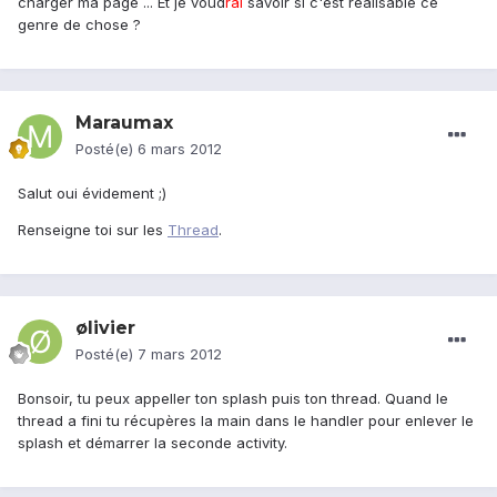
charger ma page ... Et je voud
rai
savoir si c'est réalisable ce
genre de chose ?
Maraumax
Posté(e)
6 mars 2012
Salut oui évidement ;)
Renseigne toi sur les
Thread
.
ølivier
Posté(e)
7 mars 2012
Bonsoir, tu peux appeller ton splash puis ton thread. Quand le
thread a fini tu récupères la main dans le handler pour enlever le
splash et démarrer la seconde activity.