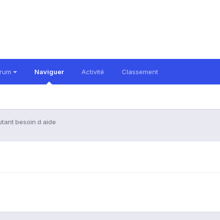
orum
Naviguer
Activité
Classement
tant besoin d aide