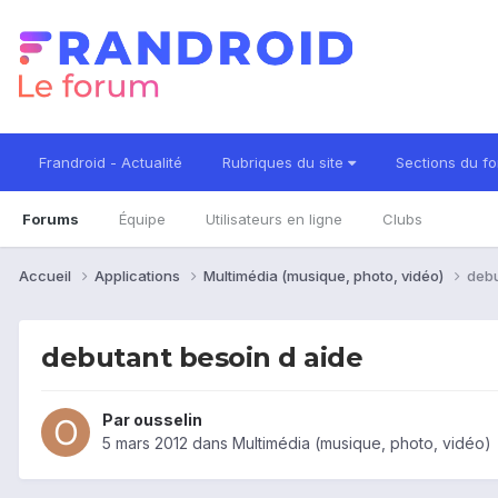
Frandroid - Actualité
Rubriques du site
Sections du f
Forums
Équipe
Utilisateurs en ligne
Clubs
Accueil
Applications
Multimédia (musique, photo, vidéo)
debu
debutant besoin d aide
Par
ousselin
5 mars 2012
dans
Multimédia (musique, photo, vidéo)