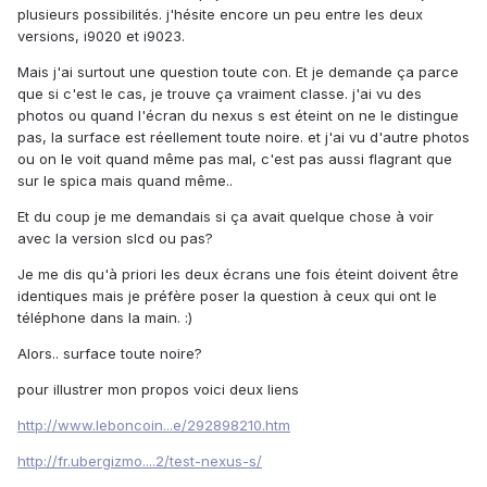
plusieurs possibilités. j'hésite encore un peu entre les deux
versions, i9020 et i9023.
Mais j'ai surtout une question toute con. Et je demande ça parce
que si c'est le cas, je trouve ça vraiment classe. j'ai vu des
photos ou quand l'écran du nexus s est éteint on ne le distingue
pas, la surface est réellement toute noire. et j'ai vu d'autre photos
ou on le voit quand même pas mal, c'est pas aussi flagrant que
sur le spica mais quand même..
Et du coup je me demandais si ça avait quelque chose à voir
avec la version slcd ou pas?
Je me dis qu'à priori les deux écrans une fois éteint doivent être
identiques mais je préfère poser la question à ceux qui ont le
téléphone dans la main. :)
Alors.. surface toute noire?
pour illustrer mon propos voici deux liens
http://www.leboncoin...e/292898210.htm
http://fr.ubergizmo....2/test-nexus-s/