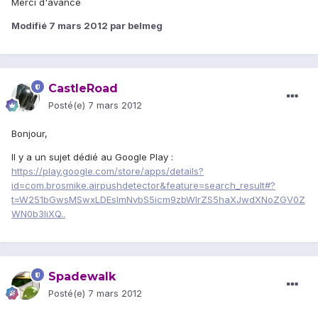
Merci d'avance
Modifié
7 mars 2012
par belmeg
CastleRoad
Posté(e)
7 mars 2012
Bonjour,
Il y a un sujet dédié au Google Play :
https://play.google.com/store/apps/details?
id=com.brosmike.airpushdetector&feature=search_result#?
t=W251bGwsMSwxLDEsImNvbS5icm9zbWlrZS5haXJwdXNoZGV0Z
WN0b3IiXQ..
Spadewalk
Posté(e)
7 mars 2012