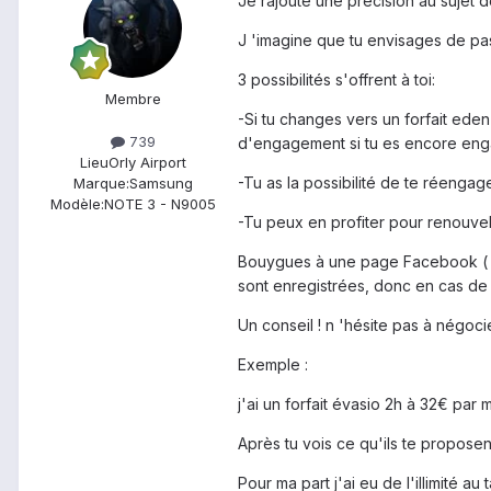
Je rajoute une précision au sujet
J 'imagine que tu envisages de pa
3 possibilités s'offrent à toi:
Membre
-Si tu changes vers un forfait eden
739
d'engagement si tu es encore eng
Lieu
Orly Airport
-Tu as la possibilité de te réengag
Marque:
Samsung
Modèle:
NOTE 3 - N9005
-Tu peux en profiter pour renouvele
Bouygues à une page Facebook ( pou
sont enregistrées, donc en cas de 
Un conseil ! n 'hésite pas à négocie
Exemple :
j'ai un forfait évasio 2h à 32€ pa
Après tu vois ce qu'ils te propose
Pour ma part j'ai eu de l'illimité au 