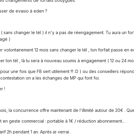
 des changements de forfaits bouygues.
sser de evasio à eden ?
 ( sans changer le tél ) il n'y a pas de réengagement. Tu aura un f
agé )
er volontairement 12 mois sans changer le tél , ton forfait passe en e
r ton tél , là tu sera à nouveau soumis à engagement ( 12 ou 24 mois
r une fois que FB sert utilement !!! :D ) ou des conseillers répond
contestation on a les échanges de MP qui font foi.
r !
r mois, la concurrence offre maintenant de l'illimité autour de 20€ 
nt en geste commercial : portable à 1€ / réduction abonnement...
tarif 2h pendant 1 an. Après je verrai .