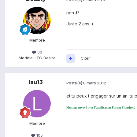
non :P
Juste 2 ans :)
Membre
30
Modèle:
HTC Desire
Citer
lau13
Posté(e)
8 mars 2012
et tu peux t engager sur un an. tu 
Message envoyé avec l'application Forum Frandroid
Membre
105