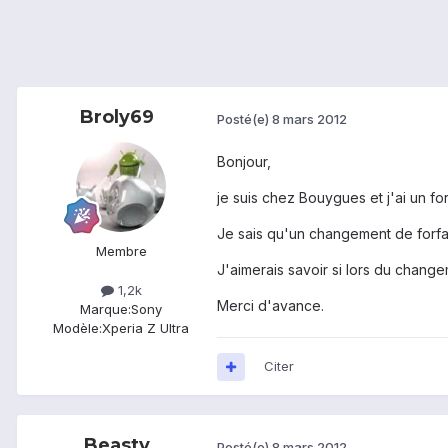
Broly69
Posté(e)
8 mars 2012
Bonjour,
je suis chez Bouygues et j'ai un forf
Je sais qu'un changement de forfai
Membre
J'aimerais savoir si lors du chan
1,2k
Merci d'avance.
Marque:
Sony
Modèle:
Xperia Z Ultra
Citer
Beasty
Posté(e)
8 mars 2012