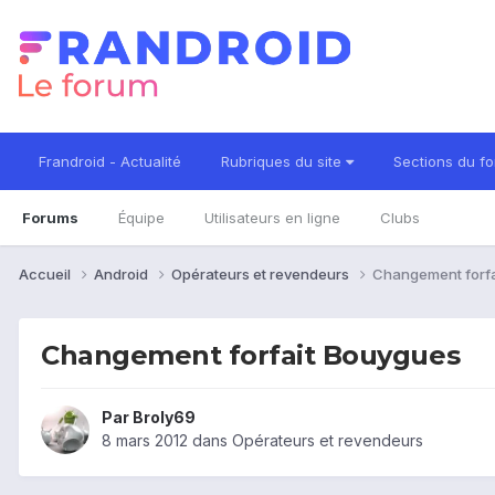
Frandroid - Actualité
Rubriques du site
Sections du f
Forums
Équipe
Utilisateurs en ligne
Clubs
Accueil
Android
Opérateurs et revendeurs
Changement forfa
Changement forfait Bouygues
Par
Broly69
8 mars 2012
dans
Opérateurs et revendeurs