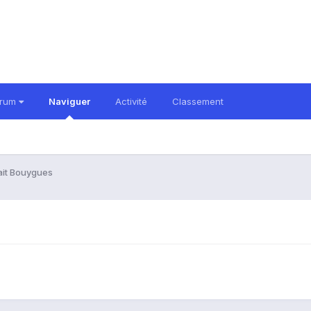
orum
Naviguer
Activité
Classement
it Bouygues