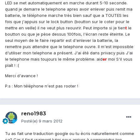
LED se met automatiquement en marche durant 5-10 seconde.
quand je demarre le telephone apres avoir enlever puis remit ma
batterie, le téléphone marche très bien sauf que a TOUTES les
fois que j'appuis sur le lock button (boutton sur le coter pour le
mettre en veille) il ne veut plus reouvrir. Peut importe si je tien
t
le
boutton ou que je pèse dessus 100fois, l'écran reste éteinte. Le
seul moyen de le faire repartir est d'enlever la batterie, la
remettre puis attendre que le telephone ouvre. Il m'est impossible
d'utiliser mon telephone a présent. J'ai été dans privacy puis J'ai
le telephone mais toujours le même problème. aid
er
moi S'il vous
plaît ! :(
Merci d'avance !
P.s : Mon téléphone n'est pas rooter !
reno1983
Posté(e)
9 mars 2012
Tu as fait une traduction google ou tu écris naturellement comme
ça? Car il faut vraiment luter pour arriver à comprendre ton