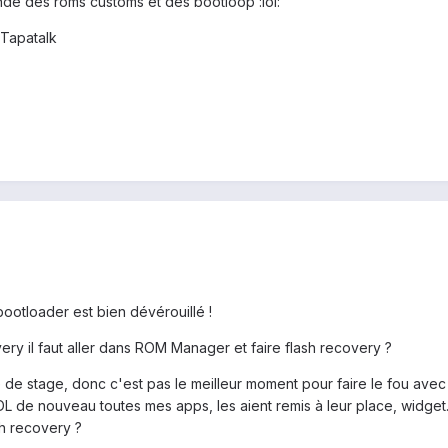
de des roms customs et des bootloop :lol:
Tapatalk
ootloader est bien dévérouillé !
y il faut aller dans ROM Manager et faire flash recovery ?
de stage, donc c'est pas le meilleur moment pour faire le fou avec
DL de nouveau toutes mes apps, les aient remis à leur place, widget..
h recovery ?