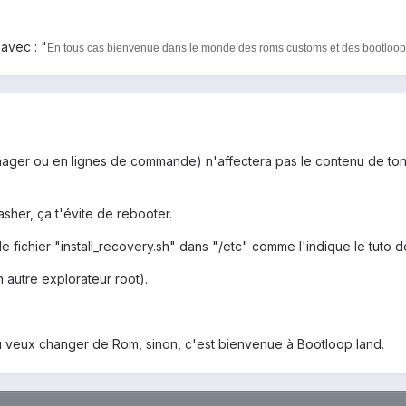
 avec : "
En tous cas bienvenue dans le monde des roms customs et des bootloop
ager ou en lignes de commande) n'affectera pas le contenu de ton 
asher, ça t'évite de rebooter.
le fichier "install_recovery.sh" dans "/etc" comme l'indique le tuto de 
n autre explorateur root).
 tu veux changer de Rom, sinon, c'est bienvenue à Bootloop land.