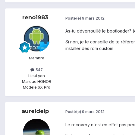
reno1983
Posté(e)
9 mars 2012
As-tu déverrouillé le bootloader
Si non, je te conseille de te référe
installer des rom custom
Membre
547
Lieu
Lyon
Marque:
HONOR
Modèle:
6X Pro
aureldelp
Posté(e)
9 mars 2012
Le recovery n'est en effet pas pe