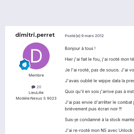
dimitri.perret
Posté(e)
9 mars 2012
Bonjour à tous !
Hier j'ai fait le fou, j'ai rooté mo
Je l'ai rooté, pas de soucis. J'ai 
Membre
J'avais oublié le wippe data la prem
20
Quoi qu'il en sois j'arrive pas à in
Lieu
Lille
Modèle:
Nexus S 9023
J'ai pas envie d'arrêter le combat
brièvement puis écran noir !!!
Suis-je condamné à la stock mainte
J'ai re-rooté mon NS avec Unlock roo