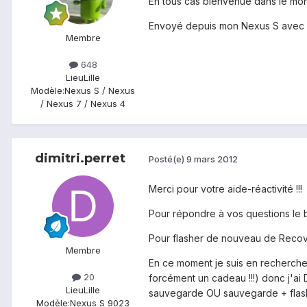
En tous cas bienvenue dans le mon
Envoyé depuis mon Nexus S avec 
Membre
648
Lieu
Lille
Modèle:
Nexus S / Nexus
/ Nexus 7 / Nexus 4
dimitri.perret
Posté(e)
9 mars 2012
Merci pour votre aide-réactivité !!!
Pour répondre à vos questions le b
Pour flasher de nouveau de Recover
Membre
En ce moment je suis en recherche 
20
forcément un cadeau !!!) donc j'ai 
Lieu
Lille
sauvegarde OU sauvegarde + flas
Modèle:
Nexus S 9023