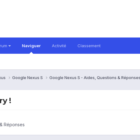
orum
Naviguer
Activité
Classement
xus
Google Nexus S
Google Nexus S - Aides, Questions & Réponse
y !
 & Réponses