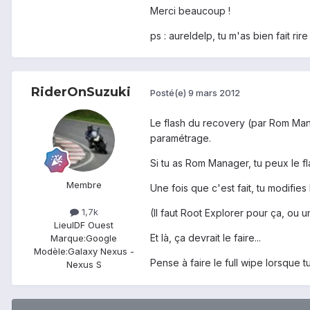
Merci beaucoup !
ps : aureldelp, tu m'as bien fait rire
RiderOnSuzuki
Posté(e)
9 mars 2012
Le flash du recovery (par Rom Man
paramétrage.
Si tu as Rom Manager, tu peux le fl
Membre
Une fois que c'est fait, tu modifies 
1,7k
(Il faut Root Explorer pour ça, ou u
Lieu
IDF Ouest
Et là, ça devrait le faire...
Marque:
Google
Modèle:
Galaxy Nexus -
Pense à faire le full wipe lorsque
Nexus S