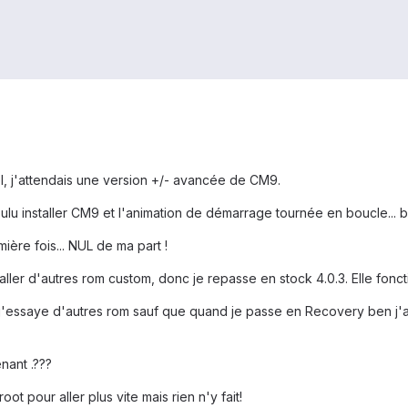
n tél, j'attendais une version +/- avancée de CM9.
voulu installer CM9 et l'animation de démarrage tournée en boucle... 
ière fois... NUL de ma part !
staller d'autres rom custom, donc je repasse en stock 4.0.3. Elle fonc
 j'essaye d'autres rom sauf que quand je passe en Recovery ben j'a
nant .???
t pour aller plus vite mais rien n'y fait!