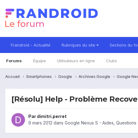
Frandroid - Actualité
Rubriques du site
Sections du f
Forums
Équipe
Utilisateurs en ligne
Clubs
Accueil
Smartphones
Google
Archives Google
Google Ne
[Résolu] Help - Problème Recover
Par
dimitri.perret
9 mars 2012
dans
Google Nexus S - Aides, Questions