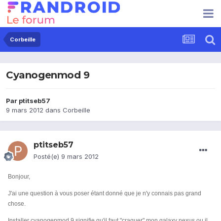
Corbeille
Cyanogenmod 9
Par
ptitseb57
9 mars 2012
dans
Corbeille
ptitseb57
Posté(e)
9 mars 2012
Bonjour,
J'ai une question à vous poser étant donné que je n'y connais pas grand
chose.
Installer cyanogenmod 9 signifie qu'il faut "craquer" mon galaxy nexus ou il