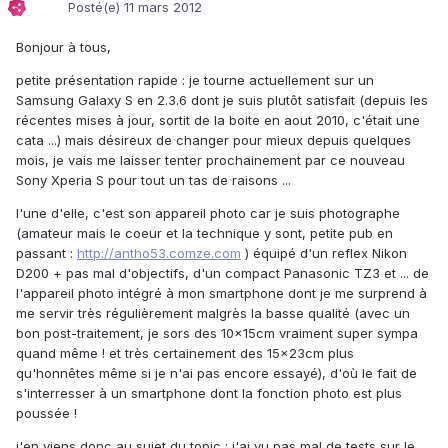
Posté(e)
11 mars 2012
Bonjour à tous,
petite présentation rapide : je tourne actuellement sur un
Samsung Galaxy S en 2.3.6 dont je suis plutôt satisfait (depuis les
récentes mises à jour, sortit de la boite en aout 2010, c'était une
cata ...) mais désireux de changer pour mieux depuis quelques
mois, je vais me laisser tenter prochainement par ce nouveau
Sony Xperia S pour tout un tas de raisons ...
l'une d'elle, c'est son appareil photo car je suis photographe
(amateur mais le coeur et la technique y sont, petite pub en
passant :
http://antho53.comze.com
) équipé d'un reflex Nikon
D200 + pas mal d'objectifs, d'un compact Panasonic TZ3 et ... de
l'appareil photo intégré à mon smartphone dont je me surprend à
me servir très régulièrement malgrès la basse qualité (avec un
bon post-traitement, je sors des 10x15cm vraiment super sympa
quand même ! et très certainement des 15x23cm plus
qu'honnêtes même si je n'ai pas encore essayé), d'où le fait de
s'interresser à un smartphone dont la fonction photo est plus
poussée !
j'en viens donc au sujet du topic : j'ai vu pas mal de tests sur le