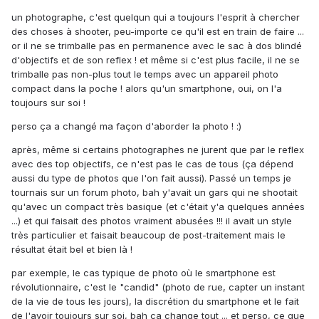
un photographe, c'est quelqun qui a toujours l'esprit à chercher
des choses à shooter, peu-importe ce qu'il est en train de faire ...
or il ne se trimballe pas en permanence avec le sac à dos blindé
d'objectifs et de son reflex ! et même si c'est plus facile, il ne se
trimballe pas non-plus tout le temps avec un appareil photo
compact dans la poche ! alors qu'un smartphone, oui, on l'a
toujours sur soi !
perso ça a changé ma façon d'aborder la photo ! :)
après, même si certains photographes ne jurent que par le reflex
avec des top objectifs, ce n'est pas le cas de tous (ça dépend
aussi du type de photos que l'on fait aussi). Passé un temps je
tournais sur un forum photo, bah y'avait un gars qui ne shootait
qu'avec un compact très basique (et c'était y'a quelques années
...) et qui faisait des photos vraiment abusées !!! il avait un style
très particulier et faisait beaucoup de post-traitement mais le
résultat était bel et bien là !
par exemple, le cas typique de photo où le smartphone est
révolutionnaire, c'est le "candid" (photo de rue, capter un instant
de la vie de tous les jours), la discrétion du smartphone et le fait
de l'avoir toujours sur soi, bah ça change tout ... et perso, ce que