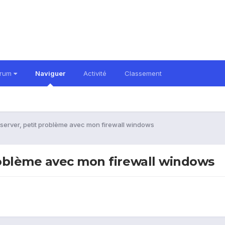
orum
Naviguer
Activité
Classement
erver, petit problème avec mon firewall windows
roblème avec mon firewall windows