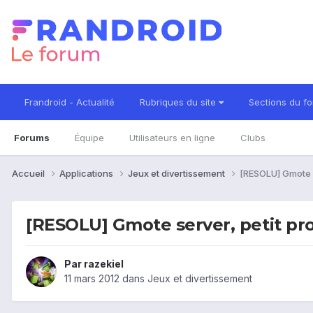
Frandroid - Actualité
Rubriques du site
Sections du f
Forums
Équipe
Utilisateurs en ligne
Clubs
Accueil
Applications
Jeux et divertissement
[RESOLU] Gmote s
[RESOLU] Gmote server, petit p
Par
razekiel
11 mars 2012
dans
Jeux et divertissement