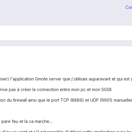
Co
tiliser) l'application Gmote server que j'utilisais auparavant et qui est 
rrive pas à créer la connection entre mon pc et mon SGSII.
ion du firewall ainsi que le port TCP (8889) et UDP (9901) manuelle
pare feu et la ca marche....
d'ou sa vient et s'il est possible d'utiliser cette application avec 