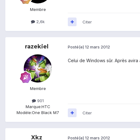
Membre
2,6k
Citer
razekiel
Posté(e)
12 mars 2012
Celui de Windows sûr. Après avira an
Membre
901
Marque:
HTC
Modèle:
One Black M7
Citer
Xkz
Posté(e)
12 mars 2012