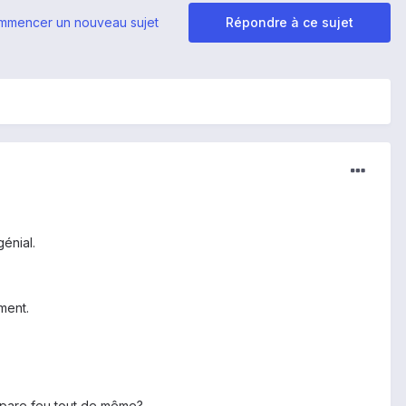
mmencer un nouveau sujet
Répondre à ce sujet
génial.
ment.
le pare feu tout de même?