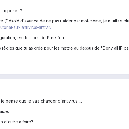
 suppose.. ?
ure (Désolé d'avance de ne pas t'aider par moi-même, je n'utilise pl
orial-sur-lantivirus-antivir/
iguration, en dessous de Pare-feu.
s règles que tu as crée pour les mettre au dessus de "Deny all IP pa
s je pense que je vais changer d'antivirus ....
 aide.
en d'autre à faire?