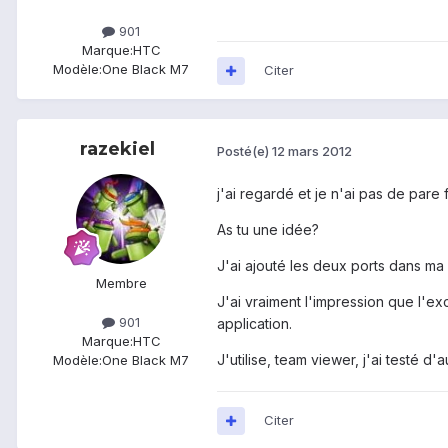
901
Marque:
HTC
Modèle:
One Black M7
Citer
razekiel
Posté(e)
12 mars 2012
j'ai regardé et je n'ai pas de pare f
As tu une idée?
J'ai ajouté les deux ports dans ma
Membre
J'ai vraiment l'impression que l'
901
application.
Marque:
HTC
J'utilise, team viewer, j'ai testé d
Modèle:
One Black M7
Citer