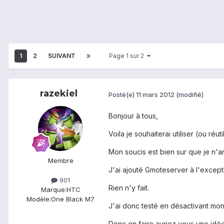
1
2
SUIVANT
Page 1 sur 2
razekiel
Posté(e)
11 mars 2012
(modifié)
Bonjour à tous,
Voila je souhaiterai utiliser (ou réu
Mon soucis est bien sur que je n'a
Membre
J'ai ajouté Gmoteserver à l'except
901
Rien n'y fait.
Marque:
HTC
Modèle:
One Black M7
J'ai donc testé en désactivant mon 
Donc en faire auriez vous une idée 