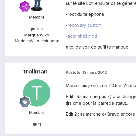
sur le site uot, ensuite ca te géner
-root du telephone
Membre
-r
ecovery custom
306
Marque:
Wiko
-
acer shell mod
Modèle:
Wiko cink peax
à toi de voir ce qu'il te manque
trollman
Posté(e)
13 mars 2012
Merci mais je suis en 2.3.5 et j'u
Edit : Sa marche pas x) J'ai changer 
tjrs cme pour la barrede statut..
Membre
Edit 2 : sa marche o/ Bravo encore e
11