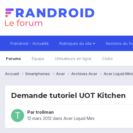
Frandroid - Actualité
Rubriques du site
Sections du f
Forums
Équipe
Utilisateurs en ligne
Clubs
Accueil
Smartphones
Acer
Archives Acer
Acer Liquid Min
Demande tutoriel UOT Kitchen
Par
trollman
12 mars 2012
dans
Acer Liquid Mini