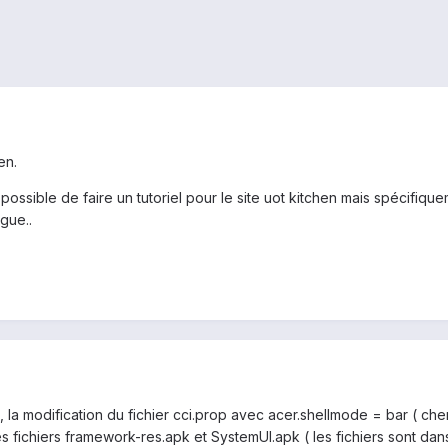
en.
 possible de faire un tutoriel pour le site uot kitchen mais spécifique
gue..
la modification du fichier cci.prop avec acer.shellmode = bar ( cher
tes fichiers framework-res.apk et SystemUI.apk ( les fichiers sont dan