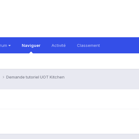
orum
Naviguer
Activité
Classement
i
Demande tutoriel UOT Kitchen