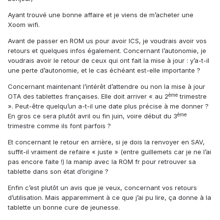
Ayant trouvé une bonne affaire et je viens de m’acheter une
Xoom wifi.
Avant de passer en ROM us pour avoir ICS, je voudrais avoir vos
retours et quelques infos également. Concernant l’autonomie, je
voudrais avoir le retour de ceux qui ont fait la mise à jour : y’a-t-il
une perte d’autonomie, et le cas échéant est-elle importante ?
Concernant maintenant l’intérêt d’attendre ou non la mise à jour
ème
OTA des tablettes françaises. Elle doit arriver « au 2
trimestre
». Peut-être quelqu’un a-t-il une date plus précise à me donner ?
ème
En gros ce sera plutôt avril ou fin juin, voire début du 3
trimestre comme ils font parfois ?
Et concernant le retour en arrière, si je dois la renvoyer en SAV,
suffit-il vraiment de refaire « juste » (entre guillemets car je ne l’ai
pas encore faite !) la manip avec la ROM fr pour retrouver sa
tablette dans son état d’origine ?
Enfin c’est plutôt un avis que je veux, concernant vos retours
d’utilisation. Mais apparemment à ce que j’ai pu lire, ça donne à la
tablette un bonne cure de jeunesse.