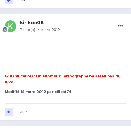
Citer
kirikoo08
Posté(e)
14 mars 2012
g vu kil existé un tuto mais etant "padawan" lol
je ne connais rien et ne comprend rien u terme employé maitre
jedi
marre de virgin des incompetant
Édit (billcat74) : Un effort sur l'orthographe ne serait pas du
luxe.
Modifié
18 mars 2012
par billcat74
Citer