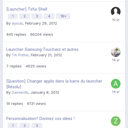
[Launcher] Tsfui Shell
1
2
3
4
18
By
ayoub
,
February 29, 2012
445
replies
66204
views
Launcher Samsung Touchwiz et autres
By
Titi Potter
,
February 21, 2012
7
replies
4625
views
[Question] Changer applis dans la barre du launcher
[Résolu]
By
Damienlb
,
January 8, 2012
14
replies
6131
views
Personnalisation? Donnez vos idées !
1
2
3