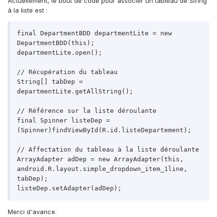
Actuellement, le bout de code pour associer un tableau de String
à la liste est :
final DepartmentBDD departmentLite = new 
DepartmentBDD(this);

departmentLite.open();

// Récupération du tableau

String[] tabDep = 
departmentLite.getAllString();

// Référence sur la liste déroulante

final Spinner listeDep = 
(Spinner)findViewById(R.id.listeDepartement);

// Affectation du tableau à la liste déroulante

ArrayAdapter adDep = new ArrayAdapter(this, 
android.R.layout.simple_dropdown_item_1line, 
tabDep);

Merci d'avance.