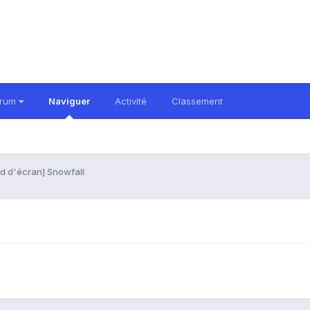
orum
Naviguer
Activité
Classement
d d'écran] Snowfall