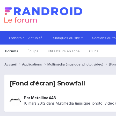
Frandroid - Actualité
Rubriques du site
Sections du f
Forums
Équipe
Utilisateurs en ligne
Clubs
Accueil
Applications
Multimédia (musique, photo, vidéo)
[Fon
[Fond d'écran] Snowfall
Par
Metallica443
16 mars 2012
dans
Multimédia (musique, photo, vidéo)