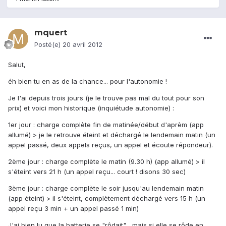
mquert
Posté(e)
20 avril 2012
Salut,
éh bien tu en as de la chance... pour l'autonomie !
Je l'ai depuis trois jours (je le trouve pas mal du tout pour son
prix) et voici mon historique (inquiétude autonomie) :
1er jour : charge complète fin de matinée/début d'aprèm (app
allumé) > je le retrouve éteint et déchargé le lendemain matin (un
appel passé, deux appels reçus, un appel et écoute répondeur).
2ème jour : charge complète le matin (9.30 h) (app allumé) > il
s'éteint vers 21 h (un appel reçu... court ! disons 30 sec)
3ème jour : charge complète le soir jusqu'au lendemain matin
(app éteint) > il s'éteint, complètement déchargé vers 15 h (un
appel reçu 3 min + un appel passé 1 min)
J'ai bien lu que la batterie se "rôdait"... mais si elle se rôde en