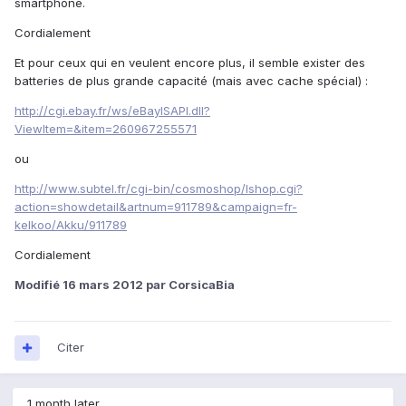
smartphone.
Cordialement
Et pour ceux qui en veulent encore plus, il semble exister des
batteries de plus grande capacité (mais avec cache spécial) :
http://cgi.ebay.fr/ws/eBayISAPI.dll?
ViewItem=&item=260967255571
ou
http://www.subtel.fr/cgi-bin/cosmoshop/lshop.cgi?
action=showdetail&artnum=911789&campaign=fr-
kelkoo/Akku/911789
Cordialement
Modifié
16 mars 2012
par CorsicaBia
Citer
1 month later...