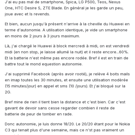
J'ai eu pas mal de smartphone, Spica, LG P500, Teos, Nexus
One, HTC Desire S, ZTE Blade. En général je les garde un peu,
joue avec et ls revends.
Et bien, aucun jusqu'à présent n'arrive à la cheville du Huawei en
terme d'autonomie. A utilisation identique, je vide un smartphone
en moins de 2 jours à 3 jours maximum.
Là, j'ai chargé le Huawei à block mercredi à midi, on est vendredi
midi (en non stop, je laisse allumé la nuit) et il reste encore...60%.
Et la batterie n'est même pas encore rodée. Bref il est en train de
battre tout le mond equestion autonomie.
J'ai supprimé Facebook (après avoir rooté), je relève 4 boits mails
en imap toutes les 30 minutes, et ensuite une utilisation modèrée
(15 minutes/jour) en appel et sms (10 /jours). Et j'ai bloqué sur la
2G.
Bref mine de rien il tient bien la distance et c'est bien. Car c'est
gavant de devoir sans cesse regarder combien il reste de
batterie de peur de tomber en rade.
Donc autonomie, je luis donne 18/20. Le 20/20 étant pour le Nokia
C3 qui tenait plus d'une semaine, mais ce n'st pas vraiment un