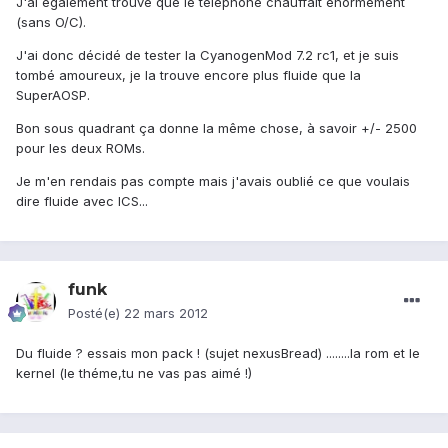
J'ai également trouvé que le téléphone chauffait énormément
(sans O/C).
J'ai donc décidé de tester la CyanogenMod 7.2 rc1, et je suis
tombé amoureux, je la trouve encore plus fluide que la
SuperAOSP.
Bon sous quadrant ça donne la même chose, à savoir +/- 2500
pour les deux ROMs.
Je m'en rendais pas compte mais j'avais oublié ce que voulais
dire fluide avec ICS...
funk
Posté(e)
22 mars 2012
Du fluide ? essais mon pack ! (sujet nexusBread) ........la rom et le
kernel (le théme,tu ne vas pas aimé !)