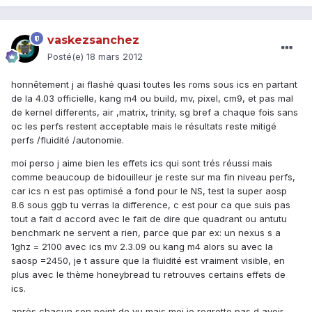
vaskezsanchez
Posté(e)
18 mars 2012
honnêtement j ai flashé quasi toutes les roms sous ics en partant
de la 4.03 officielle, kang m4 ou build, mv, pixel, cm9, et pas mal
de kernel differents, air ,matrix, trinity, sg bref a chaque fois sans
oc les perfs restent acceptable mais le résultats reste mitigé
perfs /fluidité /autonomie.
moi perso j aime bien les effets ics qui sont trés réussi mais
comme beaucoup de bidouilleur je reste sur ma fin niveau perfs,
car ics n est pas optimisé a fond pour le NS, test la super aosp
8.6 sous ggb tu verras la difference, c est pour ca que suis pas
tout a fait d accord avec le fait de dire que quadrant ou antutu
benchmark ne servent a rien, parce que par ex: un nexus s a
1ghz = 2100 avec ics mv 2.3.09 ou kang m4 alors su avec la
saosp =2450, je t assure que la fluidité est vraiment visible, en
plus avec le thème honeybread tu retrouves certains effets de
ics.
après chacun son point de vu mais moi je regrette pas d avoir