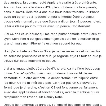
des années, la communauté Apple a travaillé à être différente.
Aujourd'hui, les utilisateurs d''Apple sont devenus tous pareils,
sans le savoir. Cela fait 4 ans que nous nous trainons un iPhone
avec un écran de 3" pouces et tout le monde (Apple Addict)
trouve cela normal parce que Steve a dit un jour, 3 pouces, c'est
la taille idéale pour tout faire avec un pouce. Consternant.
J'ai 44 ans et un boulot qui me rend plutôt nomade entre Paris et
Lyon. Mon iPad n'est globalement jamais sorti de la maison (trop
grand), mais mon iPhone 4s est mon second bureau.
Hier, j'ai acheté un Galaxy Note. je pense recevoir celui-ci en fin
de semaine prochaine et d'ici là, je regarde et je lis tout ce que je
trouve sur cette machine et cet OS.
J'ai une image plutôt dégradée d'Android, ça ma l'ère beaucoup
moins "carré" qu'iOs, mais c'est totalement subjectif. Je ne
demande qu'à être démenti. Le débat "fermé " vs "Open" entre
les deux OS ne m'intéresse pas. Ce n'est pas un OS ouvert ou
fermé que je cherche, c'est un OS qui fonctionne parfaitement
avec des appli testées et fonctionnelles, avec la machine qui va
remplacer mon iPhone, un Galaxy Note.
Depuis de nombreuses années, j'ai empilé des appli et des applis.