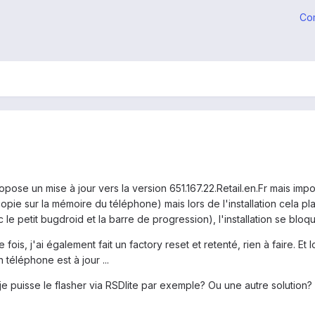
Co
se un mise à jour vers la version 651.167.22.Retail.en.Fr mais impos
e sur la mémoire du téléphone) mais lors de l'installation cela plan
c le petit bugdroid et la barre de progression), l'installation se blo
 fois, j'ai également fait un factory reset et retenté, rien à faire. 
téléphone est à jour ...
e je puisse le flasher via RSDlite par exemple? Ou une autre solution?