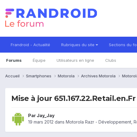
Frandroid - Actualité
Rubriques du site
Sections du f
Forums
Équipe
Utilisateurs en ligne
Clubs
Accueil
Smartphones
Motorola
Archives Motorola
Motorol
Mise à jour 651.167.22.Retail.en.Fr
Par
Jay_Jay
19 mars 2012
dans
Motorola Razr - Développement, 