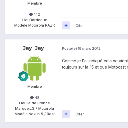
Membre
142
Lieu
Bordeaux
Modèle:
Motorola RAZR
Citer
Jay_Jay
Posté(e)
19 mars 2012
Comme je l'ai indiqué cela ne vient
toujours sur la .15 et que Motoca
Membre
48
Lieu
Ile de France
Marque:
LG / Motorola
Modèle:
Nexus 5 / Razr
Citer