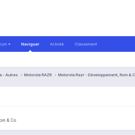
orum
Naviguer
Activité
Classement
a - Autres
Motorola RAZR
Motorola Razr - Développement, Rom & 
Rom & Co