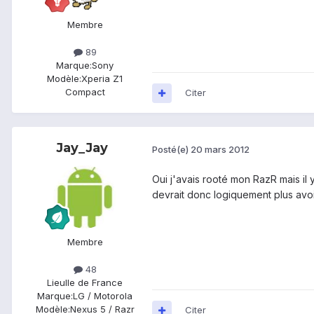
Membre
89
Marque:
Sony
Modèle:
Xperia Z1
Compact
Citer
Jay_Jay
Posté(e)
20 mars 2012
Oui j'avais rooté mon RazR mais il 
devrait donc logiquement plus avo
Membre
48
Lieu
Ile de France
Marque:
LG / Motorola
Modèle:
Nexus 5 / Razr
Citer