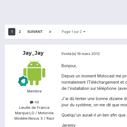
1
2
SUIVANT
Page 1 sur 2
Jay_Jay
Posté(e)
19 mars 2012
Bonjour,
Depuis un moment Motocast me propo
normalement (Téléchargement et copi
de l'installation sur téléphone (ave
Membre
J'ai dû tenter une bonne dizaine de
48
jour du système, on me dit que mon 
Lieu
Ile de France
Marque:
LG / Motorola
Quelqu'un aurait-il un lien afin qu
Modèle:
Nexus 5 / Razr
Jeremy