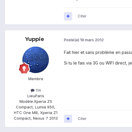
Citer
Yuppie
Posté(e)
19 mars 2012
Fait hier et sans problème en passa
Si tu le fais via 3G ou WIFI direct,
Membre
114
Lieu
Paris
Modèle:
Xperia Z5
Compact, Lumia 950,
HTC One M8, Xperia Z1
Compact, Nexus 7 2013
Citer