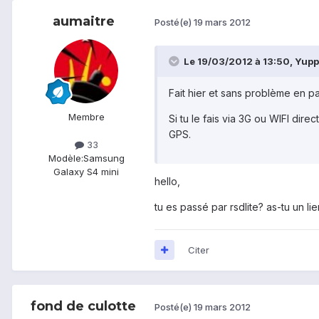
aumaitre
Posté(e)
19 mars 2012
Le 19/03/2012 à 13:50, Yuppie
Fait hier et sans problème en pa
Membre
Si tu le fais via 3G ou WIFI dire
GPS.
33
Modèle:
Samsung
Galaxy S4 mini
hello,
tu es passé par rsdlite? as-tu un li
Citer
fond de culotte
Posté(e)
19 mars 2012