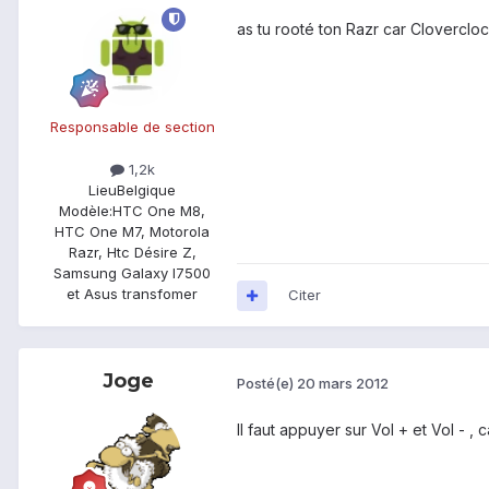
as tu rooté ton Razr car Clovercloc
Responsable de section
1,2k
Lieu
Belgique
Modèle:
HTC One M8,
HTC One M7, Motorola
Razr, Htc Désire Z,
Samsung Galaxy I7500
et Asus transfomer
Citer
Joge
Posté(e)
20 mars 2012
Il faut appuyer sur Vol + et Vol - 