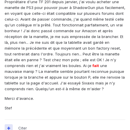
Propriétaire d'une TF 201 depuis janvier, j'ai voulu acheter une
manette de PS3 pour pouvoir jouer à ShadowGun plus facilement,
en voyant que celle-ci était compatible sur plusieurs forums dont
celui-ci. Avant de passer commande, j'ai quand même testé celle
qu'un collègue m'a prêté. Tout fonctionnait parfaitement, un vrai
bonheur ! J'ai donc passé commande sur Amazon et après
réception de la manette, je me suis empressée de la brancher. Et
là, plus rien... Je me suis dit que la tablette avait gardé en
mémoire la précédente et que moyennant un bon factory reset,
tout rentrerait dans l'ordre. Toujours rien... Peut être la manette
était elle en panne ? Test chez mon pote ; elle est OK ! Je n'y
comprends rien et j'ai vraiment les boules. Ai-je
fait
une
mauvaise manip ? La manette semble pourtant reconnue puisque
lorsque je la branche et appuie sur le bouton P, elle me renvoie la
tablette sur la page d'accueil. J'ai essayé Sixaxis mais je n'y
comprends rien. Quelqu'un est-il à même de m'aider ?
Merci d'avance.
Stef
Citer